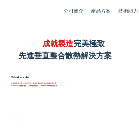
公司簡介
產品方案
技術能力
完美
創新驅動
成就製造
極致
​先進垂直整合散熱解決方案
What we do
在全球最具代表性的品牌背後，都有健策精密打造的關鍵解決方案。
Precision精密工藝 Scale規模實力 Global Reach全球佈局.
Prototype
High-Volume
to