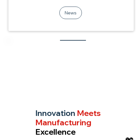
News
Ready to scale your next
innovation?
Join the leading global brands that trust Jentech
for their most critical thermal and mechanical
components.
Connect
Innovation
Meets
Manufacturing
Excellence