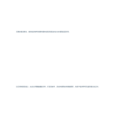
快速打樣．高效量產
完整的垂直整合，確保從原材料採購到最終組裝與測試的全生命週期品質控管。
全球佈局
以亞洲為製造核心，結合全球關鍵據點布局，打造高效率、具成本優勢的供應鏈體系，為客戶提供即時支援與最佳化交付。
縮短交期．降低總成本（TCO）