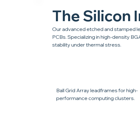
The Silicon 
Our advanced etched and stamped lead
PCBs. Specializing in high-density B
stability under thermal stress.
BGA Frameworks
Ball Grid Array leadframes for high-
performance computing clusters.