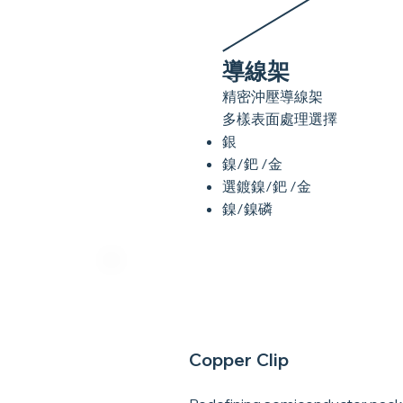
導線架
精密沖壓導線架
多樣表面處理選擇
銀
鎳/鈀 /金
選鍍鎳/鈀 /金
鎳/鎳磷
Copper Clip