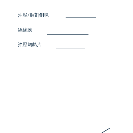
沖壓/蝕刻銅塊
絕緣膜
​沖壓均熱片