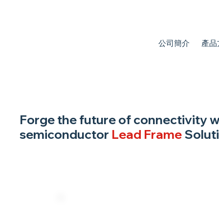
公司簡介
產品
Forge the future of connectivity 
semiconductor
Lead Frame
Soluti