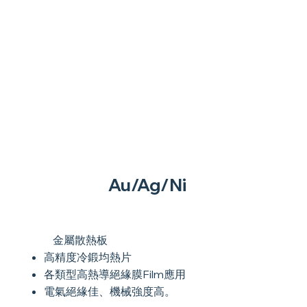
Au/Ag/Ni
金屬散熱板
高精度冷鍛均熱片
各類型高熱導絕緣膜Film應用
電氣絕緣佳、機械強度高。