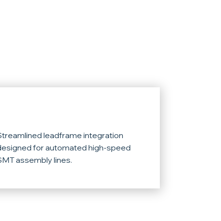
Ease of manufacture
Streamlined leadframe integration
designed for automated high-speed
SMT assembly lines.