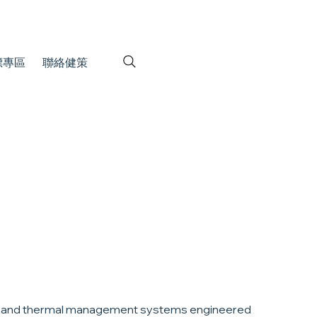
標專區
聯絡健策
s and thermal management systems engineered