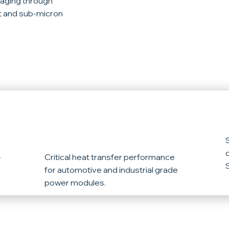
aging through
 and sub-micron
High Thermal
Conductivity
-
Critical heat transfer performance
for automotive and industrial grade
power modules.