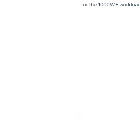
f
for the 1000W+ workloads
Precisio