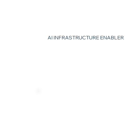
The Backbone o
AI Compute.
AI INFRASTRUCTURE ENABLER