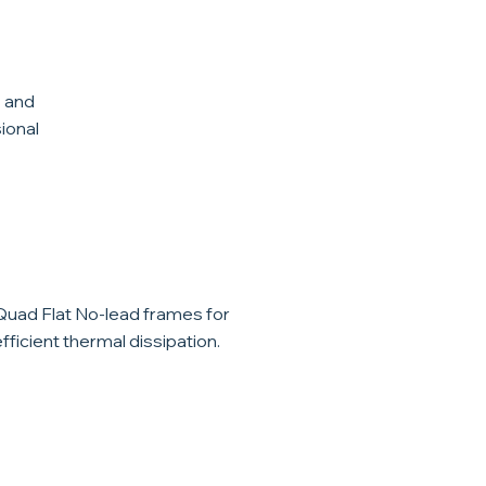
s and
ional
QFN Packaging
Quad Flat No-lead frames for
efficient thermal dissipation.