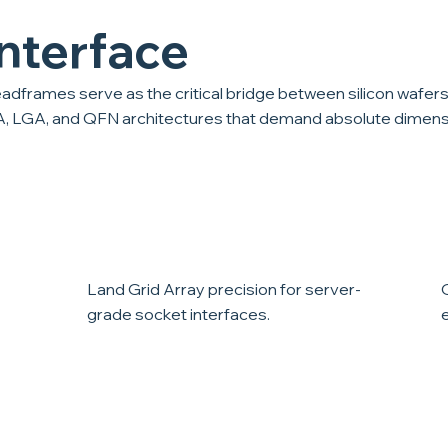
Interface
frames serve as the critical bridge between silicon wafer
GA, LGA, and QFN architectures that demand absolute dimens
LGA Solutions
Land Grid Array precision for server-
grade socket interfaces.