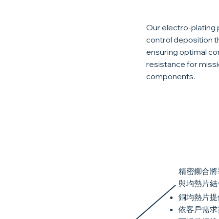
Our electro-plating
control deposition t
ensuring optimal co
resistance for miss
components.
精密鉚合將
與均熱片結
銅均熱片提
依客戶需求