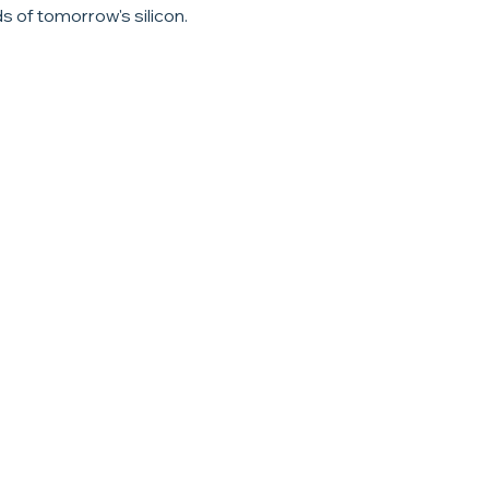
 of tomorrow's silicon.
n Plating