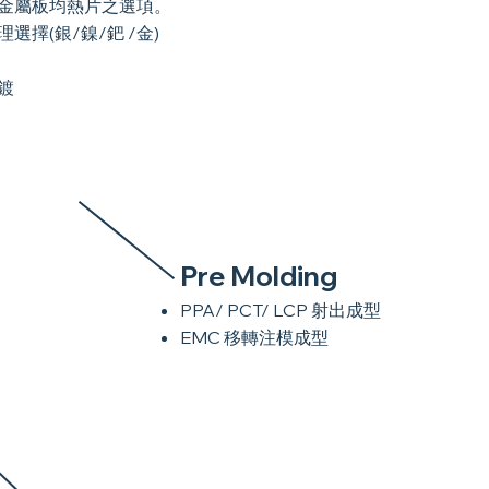
金屬板均熱片之選項。
選擇(銀/鎳/鈀 /金)
鍍
Pre Molding
PPA/ PCT/ LCP 射出成型
EMC 移轉注模成型