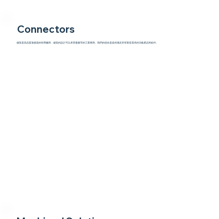
Connectors
健策是高品質連接器的領導廠商，健策的設計可以承受最嚴苛的工業應用。我們的使命是提供滿足所有製造需求的頂級產品和組件。