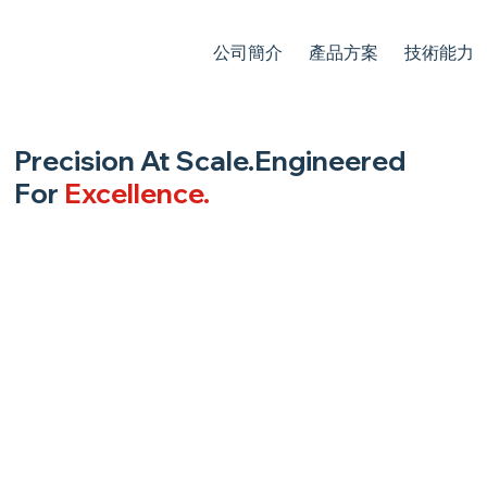
公司簡介
產品方案
技術能力
Precision At Scale.Engineered
For
Excellence.
From sub-micron medical components to
high-reliability aerospace avionics, we deliver
technical integrity through advanced
manufacturing.