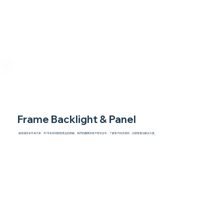
Frame Backlight & Panel
健策擁有多年為汽車、3C等各領域開發產品的經驗。我們的團隊與客戶密切合作，了解客戶的目標與，以開發最佳解決方案。