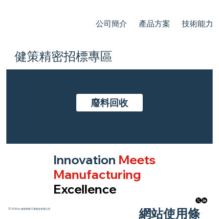
公司簡介
產品方案
技術能力
健策精密招標專區
本公司目前於網路公開招標項目有【廢料回收】，歡迎有興趣之廠商參與投標。投標者可事先與招標專員確認是否為健策認可之合格投標商，確保標單有效及後續交易順利。
常態主要招標廢料種類包含：廢銅、廢鐵、廢鋁、塑膠次料
廢料回收
Innovation
Meets
Manufacturing
Excellence
​網站使用條
© 2025 by 健策精密工業股份有限公司