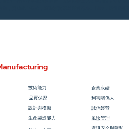
，贊助予社區守望相助隊經費，以利添購反光衣等相關安全配備
活動，贊助愛心捐款，幫助弱勢家庭渡過寒冬。同時，關懷弱勢
anufacturing
技術能力
企業永續
​品質保證
利害關係人
設計與模擬
誠信經營
生產製造能力
風險管理
資訊安全與隱私