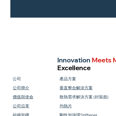
健策為建立友好的社區關係，每年透過社區發展協會
除此之外，健策參與「冬令救濟、歳末寒冬送暖」之
助。
Innovation
Meets M
Excellence
公司
產品方案
公司簡介
垂直整合解決方案
價值與使命
散熱需求解決方案 (封裝面)
公司沿革
均熱片
組織架構
剛性加強環Stiffener