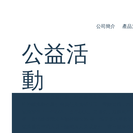
公司簡介
產品
公益活
動
健策積極從事公益活動、社區參與及捐款。必要時拜
許持續推動企業社會責任及拋磗引玉，帶動這塊土地
健策深信「十年樹木、百年樹人」之理念，連續兩年
學、資訊軟硬體及各類校園設施..等，讓更多的學齡
健策感念警消人員不論颱風天災或意外，奮不顧身地