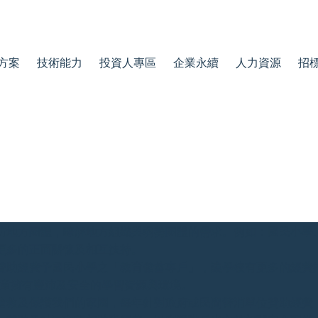
方案
技術能力
投資人專區
企業永續
人力資源
招
訪地方團體，瞭解地方組織與弱勢團體的需求。例如：國民小學、
更多的正面關懷及相互扶持。
贊助經費予國民小學之「教育儲蓄專戶」，讓學校有更多的經費
孩童擁有豐沛及安全的學習資源與環境。
搶救及保護我們的家園，每年針對政府或民間警消單位贊助經費