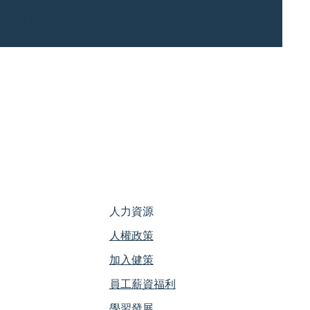
。
家庭並捐贈愛心捐款，幫助數戶家庭得到關懷及協
人力資源
人權政策
加入健策
員工薪資福利
學習發展