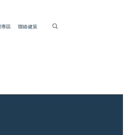
標專區
聯絡健策
義消、社區發展協會及政府社會救助金專戶..等。期
推動及發展各式教育及其相關活動，例如：課外教
，以表達萬分的感謝之意。