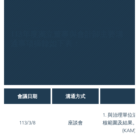
獨立董事出席審計委員會與董事會，針對公司季、半年及年度財務報告進行審閱及決議。
必要時將會與會計進行溝通。
會計師每年至少2次針對董事及獨立董事於本公司舉辦座談會，進行相關議題之報告及說明，以利充分掌握最新財務(報)、內控業務及法令之相關規範、制度及運作模式。
113年度獨立董事與會計師主要溝
通事項摘錄如下表：
會議日期
溝通方式
1. 與治理單位溝
113/3/8
座談會
核範圍及結果。 3
(KAM)