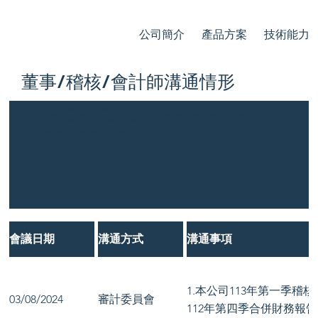
公司簡介
產品方案
技術能力
董事/稽核/會計師溝通情形
獨立董事與內部稽核主管及會計師之單獨溝通情形
稽核主管每月提供查核報告，並於審計委員會與董事會之會議，提出各季內部稽核業務報告及相關提案，以利獨立董事充分掌握公司各項業務內控執
行情況。如有重大缺失或異常，將與稽核主管密切溝通，以提出改善建議。
113年度獨立董事與內部稽核主管主要溝通事項摘錄如下表：
會議日期
溝通方式
溝通事項
1.本公司113年第一季稽
03/08/2024
審計委員會
112年第四季合併財務報