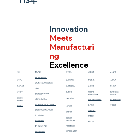
113年
Innovation
Meets
Manufacturi
ng
Excellence
公司
產品方案
技術能力
企業永續
人力資源
垂直整合解決方案
公司簡介
設計與模擬
利害關係人
人權政策
散熱需求解決方案 (封裝面)
價值與使命
生產製造能力
誠信經營
加入健策
均熱片
公司沿革
​品質保證
風險管理
員工薪資福利
剛性加強環Stiffener
資訊安全與隱私
學習發展
組織架構
投資人專區
VC 均熱片 VC Lid
​綠色工廠與永續營運
員工關懷與回饋
​全球據點
微流道均熱片 Microchanne Lid
客戶服務
友善職場
最新消息
公司治理
散熱需求解決方案 (系統面)
供應鏈管理
股東專欄
水冷散熱模組
社會參與
財務資訊
每月營收資訊
氣冷散熱模組
資訊中心
每季財務資訊
電子互連解決方案
法人說明會資訊
連接器扣件ILM