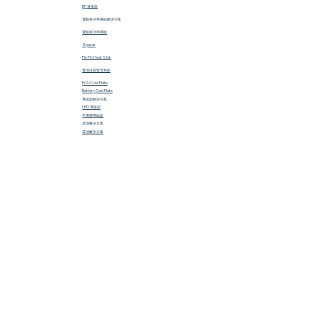
RF 連接器
電動車功率模組解決方案
電動車功率模組
Spacer
Pin Fin Heat Sink
電池冷卻管理系統
ECU Cold Plate
Battery Cold Plate
導線架解決方案
LED 導線架
半導體導線架
​其他解決方案
其他解決方案