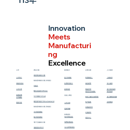
113年
Innovation
Meets
Manufacturi
ng
Excellence
公司
產品方案
技術能力
企業永續
人力資源
垂直整合解決方案
公司簡介
設計與模擬
利害關係人
人權政策
散熱需求解決方案 (封裝面)
價值與使命
生產製造能力
誠信經營
加入健策
均熱片
公司沿革
​品質保證
風險管理
員工薪資福利
剛性加強環Stiffener
資訊安全與隱私
學習發展
組織架構
投資人專區
VC 均熱片 VC Lid
​綠色工廠與永續營運
員工關懷與回饋
​全球據點
微流道均熱片 Microchanne Lid
客戶服務
友善職場
最新消息
公司治理
散熱需求解決方案 (系統面)
供應鏈管理
股東專欄
水冷散熱模組
社會參與
財務資訊
每月營收資訊
氣冷散熱模組
資訊中心
每季財務資訊
電子互連解決方案
法人說明會資訊
連接器扣件ILM