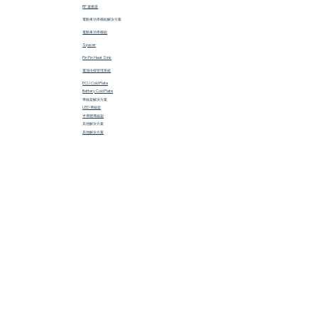
RF 連接器
電動車功率模組解決方案
電動車功率模組
Spacer
Pin Fin Heat Sink
電池冷卻管理系統
ECU Cold Plate
Battery Cold Plate
導線架解決方案
LED 導線架
半導體導線架
​其他解決方案
其他解決方案